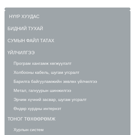
НҮҮР ХУУДАС
БИДНИЙ ТУХАЙ
СУМЫН ФАЙЛ ТАТАХ
ҮЙЛЧИЛГЭЭ
Програм хангамж хөгжүүлэлт
Холбооны кабель, шугам угсралт
Барилга байгууламжийн зөвлөх үйлчилгээ
Метал, гагнуурын шинжилгээ
Эрчим хүчний засвар, шугам угсралт
Өндөр хурдны интернэт
ТОНОГ ТӨХӨӨРӨМЖ
Хурлын систем