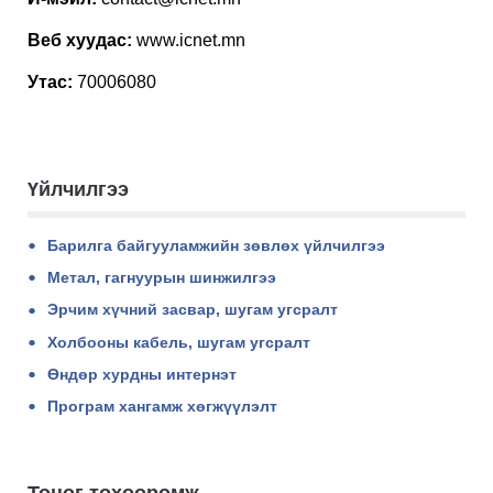
Веб хуудас:
www.icnet.mn
Утас:
70006080
Үйлчилгээ
Барилга байгууламжийн зөвлөх үйлчилгээ
Метал, гагнуурын шинжилгээ
Эрчим хүчний засвар, шугам угсралт
Холбооны кабель, шугам угсралт
Өндөр хурдны интернэт
Програм хангамж хөгжүүлэлт