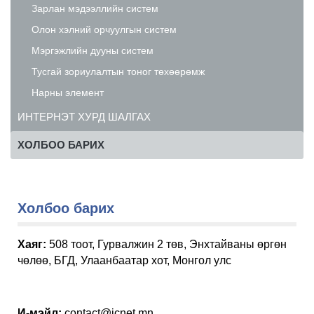
Зарлан мэдээллийн систем
Олон хэлний орчуулгын систем
Мэргэжлийн дууны систем
Тусгай зориулалтын тоног төхөөрөмж
Нарны элемент
ИНТЕРНЭТ ХУРД ШАЛГАХ
ХОЛБОО БАРИХ
Холбоо барих
Хаяг:
508 тоот, Гурвалжин 2 төв, Энхтайваны өргөн
чөлөө, БГД, Улаанбаатар хот, Монгол улс
И-мэйл:
contact@icnet.mn