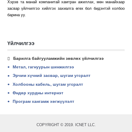
Хэрэв та манай компанитай хамтран ажиллах, мөн манайхаар
засвар үйлчилгээ хийлгэх захиалга өгөх бол бидэнтэй холбоо
барина уу.
Үйлчилгээ
Барилга байгууламжийн зөвлөх үйлчилгээ
Метал, гагнуурын шинжилгээ
Эрчим хүчний засвар, шугам угсралт
Холбооны кабель, шугам угсралт
Өндөр хурдны интернэт
Програм хангамж хөгжүүлэлт
COPYRIGHT © 2019. ICNET LLC.