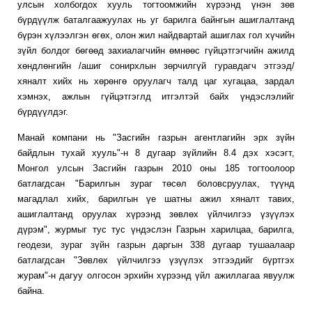
улсын холбогдох хууль тогтоомжийн хүрээнд үнэн зөв
бүрдүүлж баталгаажуулах нь уг барилга байнгын ашиглалтанд
бүрэн хүлээлгэн өгөх, олон жил найдвартай ашиглах гол хүчийн
зүйл болдог бөгөөд захиалагчийн өмнөөс гүйцэтгэгчийн ажилд
хөндлөнгийн /ашиг сонирхлын зөрчилгүй гуравдагч этгээд/
хяналт хийх нь хөрөнгө оруулагч талд цаг хугацаа, зардал
хэмнэх, ажлын гүйцэтгэглд итгэлтэй байх үндэслэлийг
бүрдүүлдэг.
Манай компани нь "Засгийн газрын агентлагийн эрх зүйн
байдлын тухай хууль"-н 8 дугаар зүйлийн 8.4 дэх хэсэгт,
Монгол улсын Засгийн газрын 2010 оны 185 тогтоолоор
батлагдсан "Барилгын зураг төсөл боловсруулах, түүнд
магадлал хийх, барилгын үе шатны ажил хяналт тавих,
ашиглалтанд оруулах хүрээнд зөвлөх үйлчилгээ үзүүлэх
дүрэм", журмыг тус тус үндэслэн Газрын харилцаа, барилга,
геодези, зураг зүйн газрын даргын 338 дугаар тушаалаар
батлагдсан "Зөвлөх үйлчилгээ үзүүлэх этгээдийг бүртгэх
журам"-н дагуу олгосон эрхийн хүрээнд үйл ажиллагаа явуулж
байна.