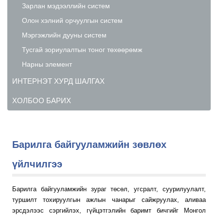
Зарлан мэдээллийн систем
Олон хэлний орчуулгын систем
Мэргэжлийн дууны систем
Тусгай зориулалтын тоног төхөөрөмж
Нарны элемент
ИНТЕРНЭТ ХУРД ШАЛГАХ
ХОЛБОО БАРИХ
Барилга байгууламжийн зөвлөх
үйлчилгээ
Барилга байгууламжийн зураг төсөл, угсралт, суурилуулалт,
туршилт тохируулгын ажлын чанарыг сайжруулах, аливаа
эрсдэлээс сэргийлэх, гүйцэтгэлийн баримт бичгийг Монгол