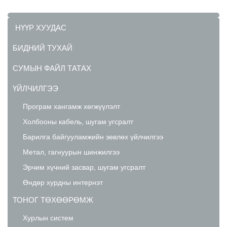
НҮҮР ХУУДАС
БИДНИЙ ТУХАЙ
СУМЫН ФАЙЛ ТАТАХ
ҮЙЛЧИЛГЭЭ
Програм хангамж хөгжүүлэлт
Холбооны кабель, шугам угсралт
Барилга байгууламжийн зөвлөх үйлчилгээ
Метал, гагнуурын шинжилгээ
Эрчим хүчний засвар, шугам угсралт
Өндөр хурдны интернэт
ТОНОГ ТӨХӨӨРӨМЖ
Хурлын систем