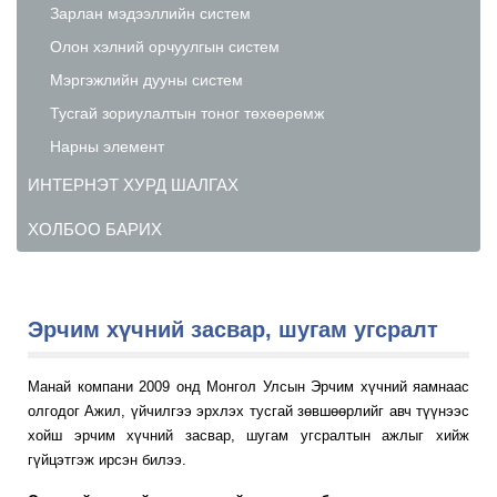
Зарлан мэдээллийн систем
Олон хэлний орчуулгын систем
Мэргэжлийн дууны систем
Тусгай зориулалтын тоног төхөөрөмж
Нарны элемент
ИНТЕРНЭТ ХУРД ШАЛГАХ
ХОЛБОО БАРИХ
Эрчим хүчний засвар, шугам угсралт
Манай компани 2009 онд Монгол Улсын Эрчим хүчний яамнаас
олгодог Ажил, үйчилгээ эрхлэх тусгай зөвшөөрлийг авч түүнээс
хойш эрчим хүчний засвар, шугам угсралтын ажлыг хийж
гүйцэтгэж ирсэн билээ.