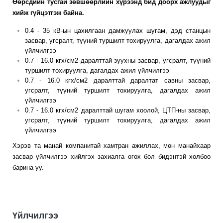
Өөрсдийн тусгай зөвшөөрлийн хүрээнд бид доорх ажлуудыг
хийж гүйцэтгэж байна.
0.4 - 35 кВ-ын цахилгаан дамжуулах шугам, дэд станцын
засвар, угсралт, түүний туршилт тохируулга, дагалдах ажил
үйлчилгээ
0.7 - 16.0 кгх/см2 даралттай зуухны засвар, угсралт, түүний
туршилт тохируулга, дагалдах ажил үйлчилгээ
0.7 - 16.0 кгх/см2 даралттай даралтат савны засвар,
угсралт, түүний туршилт тохируулга, дагалдах ажил
үйлчилгээ
0.7 - 16.0 кгх/см2 даралттай шугам хоолой, ЦТП-ны засвар,
угсралт, түүний туршилт тохируулга, дагалдах ажил
үйлчилгээ
Хэрэв та манай компанитай хамтран ажиллах, мөн манайхаар
засвар үйлчилгээ хийлгэх захиалга өгөх бол бидэнтэй холбоо
барина уу.
Үйлчилгээ