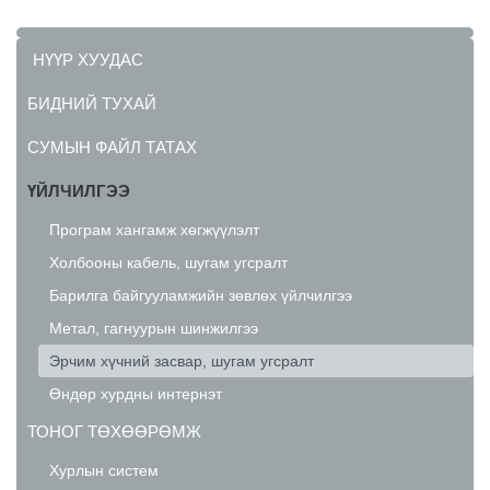
НҮҮР ХУУДАС
БИДНИЙ ТУХАЙ
СУМЫН ФАЙЛ ТАТАХ
ҮЙЛЧИЛГЭЭ
Програм хангамж хөгжүүлэлт
Холбооны кабель, шугам угсралт
Барилга байгууламжийн зөвлөх үйлчилгээ
Метал, гагнуурын шинжилгээ
Эрчим хүчний засвар, шугам угсралт
Өндөр хурдны интернэт
ТОНОГ ТӨХӨӨРӨМЖ
Хурлын систем