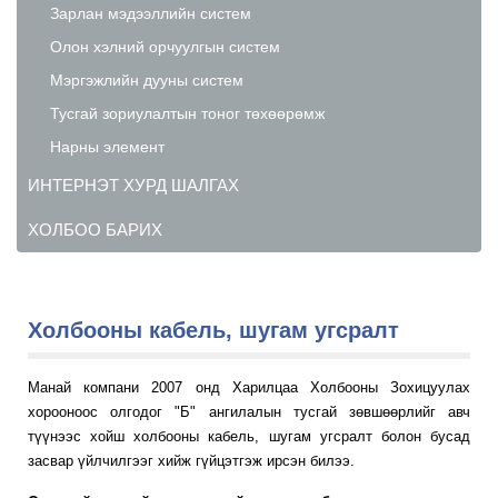
Зарлан мэдээллийн систем
Олон хэлний орчуулгын систем
Мэргэжлийн дууны систем
Тусгай зориулалтын тоног төхөөрөмж
Нарны элемент
ИНТЕРНЭТ ХУРД ШАЛГАХ
ХОЛБОО БАРИХ
Холбооны кабель, шугам угсралт
Манай компани 2007 онд Харилцаа Холбооны Зохицуулах
хорооноос олгодог "Б" ангилалын тусгай зөвшөөрлийг авч
түүнээс хойш холбооны кабель, шугам угсралт болон бусад
засвар үйлчилгээг хийж гүйцэтгэж ирсэн билээ.