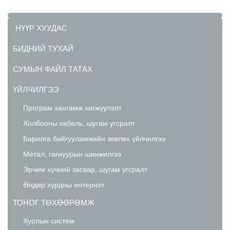
НҮҮР ХУУДАС
БИДНИЙ ТУХАЙ
СУМЫН ФАЙЛ ТАТАХ
ҮЙЛЧИЛГЭЭ
Програм хангамж хөгжүүлэлт
Холбооны кабель, шугам угсралт
Барилга байгууламжийн зөвлөх үйлчилгээ
Метал, гагнуурын шинжилгээ
Эрчим хүчний засвар, шугам угсралт
Өндөр хурдны интернэт
ТОНОГ ТӨХӨӨРӨМЖ
Хурлын систем