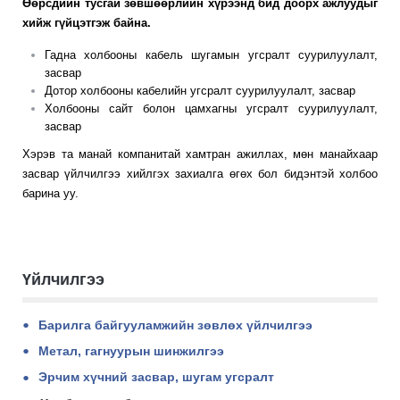
Өөрсдийн тусгай зөвшөөрлийн хүрээнд бид доорх ажлуудыг
хийж гүйцэтгэж байна.
Гадна холбооны кабель шугамын угсралт суурилуулалт,
засвар
Дотор холбооны кабелийн угсралт суурилуулалт, засвар
Холбооны сайт болон цамхагны угсралт суурилуулалт,
засвар
Хэрэв та манай компанитай хамтран ажиллах, мөн манайхаар
засвар үйлчилгээ хийлгэх захиалга өгөх бол бидэнтэй холбоо
барина уу.
Үйлчилгээ
Барилга байгууламжийн зөвлөх үйлчилгээ
Метал, гагнуурын шинжилгээ
Эрчим хүчний засвар, шугам угсралт