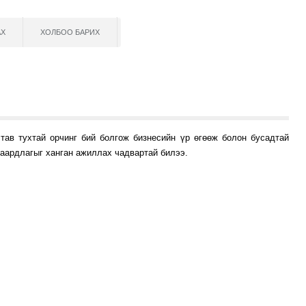
АХ
ХОЛБОО БАРИХ
ав тухтай орчинг бий болгож бизнесийн үр өгөөж болон бусадтай
шаардлагыг ханган ажиллах чадвартай билээ.