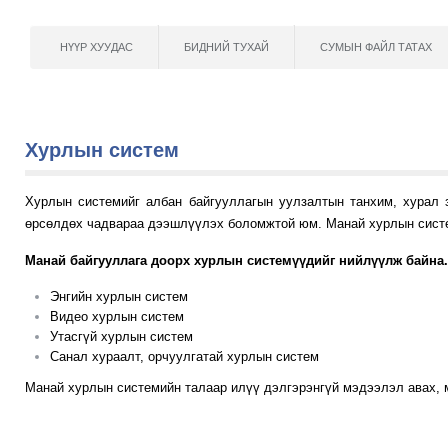
НҮҮР ХУУДАС
БИДНИЙ ТУХАЙ
СУМЫН ФАЙЛ ТАТАХ
Хурлын систем
Хурлын системийг албан байгууллагын уулзалтын танхим, хурал 
өрсөлдөх чадвараа дээшлүүлэх боломжтой юм. Манай хурлын систем
Манай байгууллага доорх хурлын системүүдийг нийлүүлж байна.
Энгийн хурлын систем
Видео хурлын систем
Утасгүй хурлын систем
Санал хураалт, орчуулгатай хурлын систем
Манай хурлын системийн талаар илүү дэлгэрэнгүй мэдээлэл авах, м