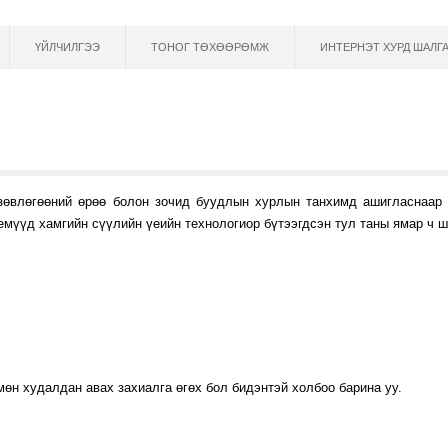
ҮЙЛЧИЛГЭЭ
ТОНОГ ТӨХӨӨРӨМЖ
ИНТЕРНЭТ ХУРД ШАЛГ
зөвлөгөөний өрөө болон зочид буудлын хурлын танхимд ашигласнаар т
үүд хамгийн сүүлийн үеийн технологиор бүтээгдсэн тул таны ямар ч 
өн худалдан авах захиалга өгөх бол бидэнтэй холбоо барина уу.