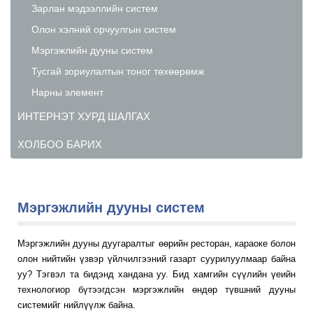
Зарлан мэдээллийн систем
Олон хэлний орчуулгын систем
Мэргэжлийн дууны систем
Тусгай зориулалтын тоног төхөөрөмж
Нарны элемент
ИНТЕРНЭТ ХУРД ШАЛГАХ
ХОЛБОО БАРИХ
Мэргэжлийн дууны систем
Мэргэжлийн дууны дуугаралтыг өөрийн ресторан, караоке болон
олон нийтийн үзвэр үйлчилгээний газарт суурилуулмаар байна
уу? Тэгвэл та бидэнд хандана уу. Бид хамгийн сүүлийн үеийн
технологиор бүтээгдсэн мэргэжлийн өндөр түвшний дууны
системийг нийлүүлж байна.