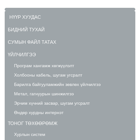
НҮҮР ХУУДАС
БИДНИЙ ТУХАЙ
СУМЫН ФАЙЛ ТАТАХ
ҮЙЛЧИЛГЭЭ
Програм хангамж хөгжүүлэлт
Холбооны кабель, шугам угсралт
Барилга байгууламжийн зөвлөх үйлчилгээ
Метал, гагнуурын шинжилгээ
Эрчим хүчний засвар, шугам угсралт
Өндөр хурдны интернэт
ТОНОГ ТӨХӨӨРӨМЖ
Хурлын систем