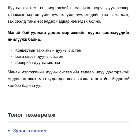
Дууны систем нь мэргэжлийн түвшинд хүрч дуугарснаар
танайхыг сонгон үйлчлүүлэх үйлчлүүлэгчдийн тоо нэмэгдэж,
зах зээлд таны өрсөлдөх чадвар нэмэгдэх болно.
Манай байгууллага доорх мэргэжлийн дууны системүүдийг
нийлүүлж байна.
Концертын танхимын дууны систем
Бага оврын дууны систем
Зөөврийн дууны систем
Манай мэргэжлийн дууны системийн талаар илүү дэлгэрэнгүй
мэдээлэл авах, мөн худалдан авах захиалга өгөх бол бидэнтэй
холбоо барина уу.
Тоног төхөөрөмж
Хурлын систем