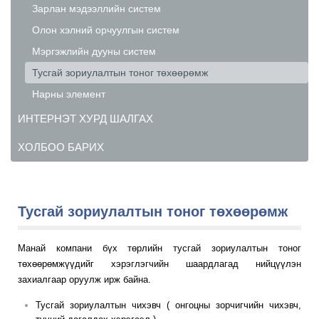
Зарлан мэдээллийн систем
Олон хэлний орчуулгын систем
Мэргэжлийн дууны систем
Тусгай зориулалтын тоног төхөөрөмж
Нарны элемент
ИНТЕРНЭТ ХУРД ШАЛГАХ
ХОЛБОО БАРИХ
Тусгай зориулалтын тоног төхөөрөмж
Манай компани бүх төрлийн тусгай зориулалтын тоног
төхөөрөмжүүдийг хэрэглэгчийн шаардлагад нийцүүлэн
захиалгаар оруулж ирж байна.
Тусгай зориулалтын чихэвч ( онгоцны зорчигчийн чихэвч,