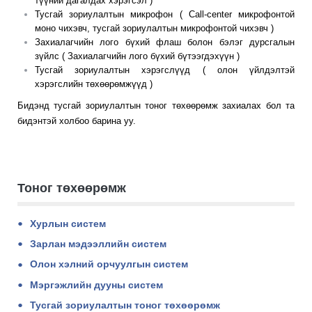
түүний дагалдах хэрэгсэл )
Тусгай зориулалтын микрофон ( Call-center микрофонтой
моно чихэвч, тусгай зориулалтын микрофонтой чихэвч )
Захиалагчийн лого бүхий флаш болон бэлэг дурсгалын
зүйлс ( Захиалагчийн лого бүхий бүтээгдэхүүн )
Тусгай зориулалтын хэрэгслүүд ( олон үйлдэлтэй
хэрэгслийн төхөөрөмжүүд )
Бидэнд тусгай зориулалтын тоног төхөөрөмж захиалах бол та
бидэнтэй холбоо барина уу.
Тоног төхөөрөмж
Хурлын систем
Зарлан мэдээллийн систем
Олон хэлний орчуулгын систем
Мэргэжлийн дууны систем
Тусгай зориулалтын тоног төхөөрөмж