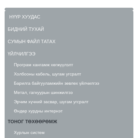
НҮҮР ХУУДАС
БИДНИЙ ТУХАЙ
СУМЫН ФАЙЛ ТАТАХ
ҮЙЛЧИЛГЭЭ
Програм хангамж хөгжүүлэлт
Холбооны кабель, шугам угсралт
Барилга байгууламжийн зөвлөх үйлчилгээ
Метал, гагнуурын шинжилгээ
Эрчим хүчний засвар, шугам угсралт
Өндөр хурдны интернэт
ТОНОГ ТӨХӨӨРӨМЖ
Хурлын систем